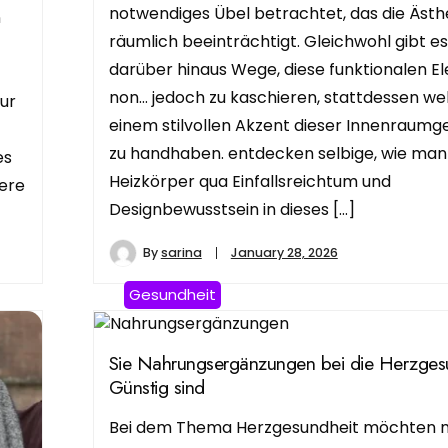
notwendiges Übel betrachtet, das die Ästh
n
räumlich beeinträchtigt. Gleichwohl gibt es
darüber hinaus Wege, diese funktionalen 
non… jedoch zu kaschieren, stattdessen we
ur
einem stilvollen Akzent dieser Innenraumg
zu handhaben. entdecken selbige, wie man
es
Heizkörper qua Einfallsreichtum und
ere
Designbewusstsein in dieses […]
By
sarina
January 28, 2026
Gesundheit
Sie Nahrungsergänzungen bei die Herzges
Günstig sind
Bei dem Thema Herzgesundheit möchten 