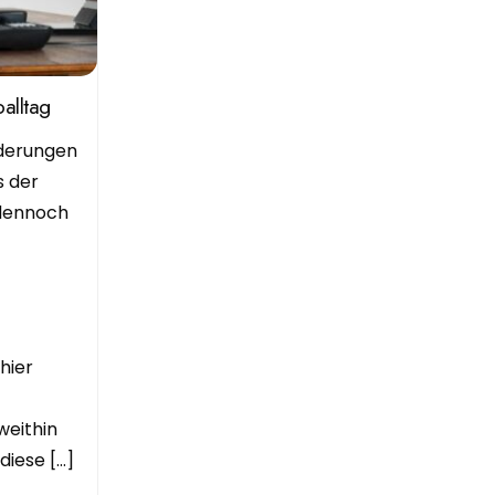
alltag
rderungen
s der
 dennoch
hier
weithin
diese […]