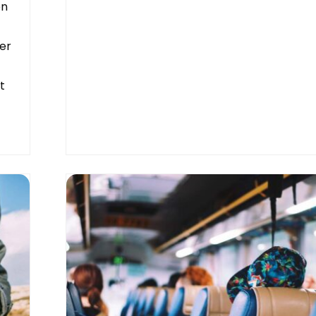
en
her
t