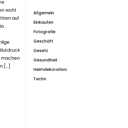
re
hen wohl
Allgemein
hten auf
Einkaufen
a .
Fotografie
Geschäft
lige
Blutdruck
Gesetz
l machen
Gesundheit
n […]
Heimdekoration
Techn