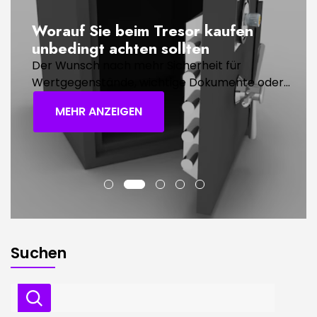
Worauf Sie beim Tresor kaufen
unbedingt achten sollten
Der Wunsch nach mehr Sicherheit für
Wertgegenstände, wichtige Dokumente oder...
MEHR ANZEIGEN
Suchen