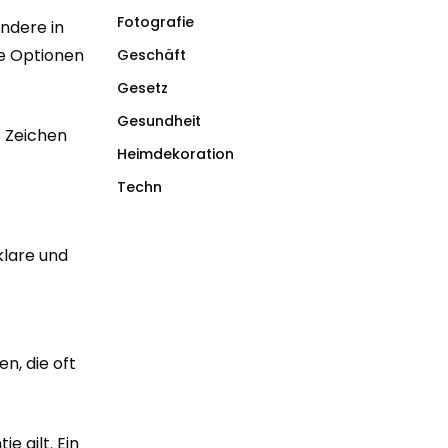
Fotografie
ndere in
he Optionen
Geschäft
Gesetz
Gesundheit
s Zeichen
Heimdekoration
Techn
klare und
n, die oft
e gilt. Ein