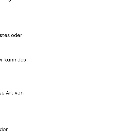
stes oder
er kann das
e
se Art von
 der