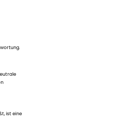
twortung.
neutrale
en
, ist eine